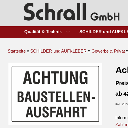
Qualität & Technik
SCHILDER und AUFKL
Startseite
»
SCHILDER und AUFKLEBER
»
Gewerbe & Privat
Ac
Prei
ab 4
inkl. 20
Inform
Zahlun