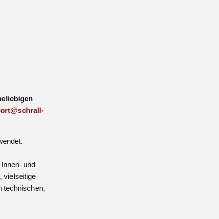
beliebigen
ort@schrall-
wendet.
 Innen- und
vielseitige
n technischen,