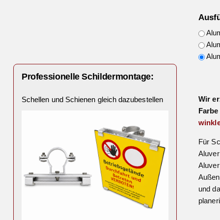
Ausf
Alum
Alum
Alum
Professionelle Schildermontage:
Wir er
Schellen und Schienen gleich dazubestellen
Farbe
winkle
Für Sc
Aluver
Aluver
Außena
und da
planer