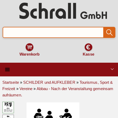
Warenkorb
Kasse
Qualität & Technik
Startseite
»
SCHILDER und AUFKLEBER
»
Tourismus, Sport &
Freizeit
»
Vereine
»
Abbau - Nach der Veranstaltung gemeinsam
SCHILDER und AUFKLEBER
aufräumen.
VERKEHRSZEICHEN
Montage & Zubehör