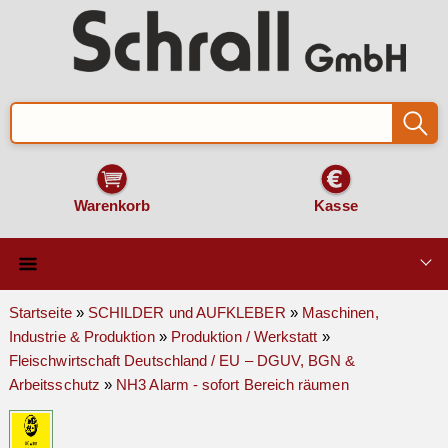
Warenkorb
Kasse
Qualität & Technik
Startseite
»
SCHILDER und AUFKLEBER
»
Maschinen,
Industrie & Produktion
»
Produktion / Werkstatt
»
SCHILDER und AUFKLEBER
Fleischwirtschaft Deutschland / EU – DGUV, BGN &
Arbeitsschutz
»
NH3 Alarm - sofort Bereich räumen
VERKEHRSZEICHEN
Montage & Zubehör