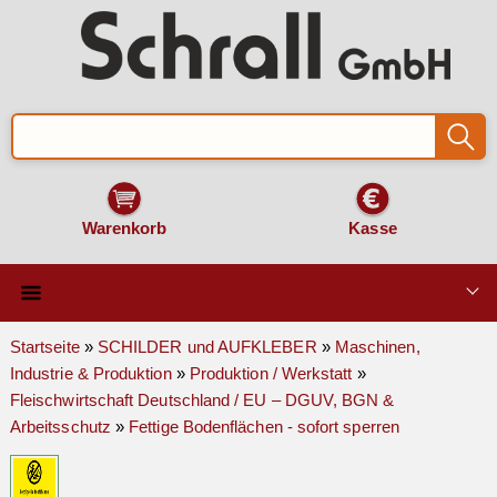
Warenkorb
Kasse
Qualität & Technik
Startseite
»
SCHILDER und AUFKLEBER
»
Maschinen,
Industrie & Produktion
»
Produktion / Werkstatt
»
SCHILDER und AUFKLEBER
Fleischwirtschaft Deutschland / EU – DGUV, BGN &
Arbeitsschutz
»
Fettige Bodenflächen - sofort sperren
VERKEHRSZEICHEN
Montage & Zubehör