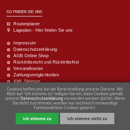
SO FINDEN SIE UNS
Routenplaner
Lageplan - Hier finden Sie uns
Impressum
Datenschutzerklärung
AGB Online Shop
Rücktrittsrecht und Rücktrittsfrist
Versandkosten
Zahlungsmöglichkeiten
XML Sitemap
Cookies helfen uns bei der Bereitstellung unserer Dienste. Mit
Klick auf "Ich stimme zu" willigen Sie ein, dass Cookies gemäß
FOLGE UNS DOCH!
unserer
Datenschutzerklärung
verwendet werden dürfen. Wenn
Sie nicht zustimmen, werden nur technisch notwendige
Funktionalitäts-Cookies gesetzt.
Ich stimme zu
Ich stimme nicht zu
-
+