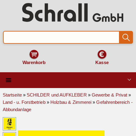
Warenkorb
Kasse
Qualität & Technik
Startseite
»
SCHILDER und AUFKLEBER
»
Gewerbe & Privat
»
Land - u. Forstbetrieb
»
Holzbau & Zimmerei
»
Gefahrenbereich -
SCHILDER und AUFKLEBER
Abbundanlage
VERKEHRSZEICHEN
Montage & Zubehör