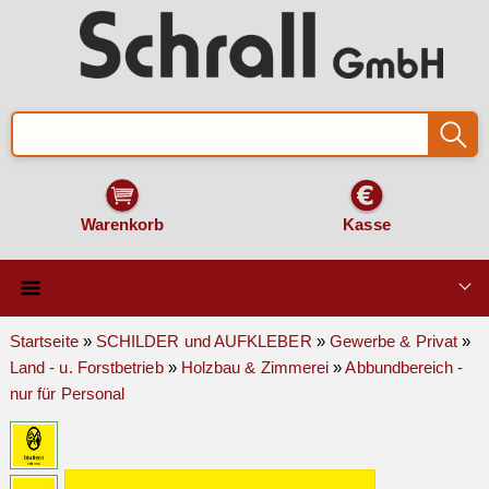
Warenkorb
Kasse
Qualität & Technik
Startseite
»
SCHILDER und AUFKLEBER
»
Gewerbe & Privat
»
Land - u. Forstbetrieb
»
Holzbau & Zimmerei
»
Abbundbereich -
SCHILDER und AUFKLEBER
nur für Personal
VERKEHRSZEICHEN
Montage & Zubehör