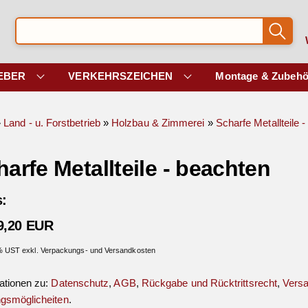
EBER
VERKEHRSZEICHEN
Montage & Zubehö
»
Land - u. Forstbetrieb
»
Holzbau & Zimmerei
»
Scharfe Metallteile 
arfe Metallteile - beachten
s:
9,20 EUR
 % UST exkl. Verpackungs- und Versandkosten
ationen zu:
Datenschutz
,
AGB
,
Rückgabe und Rücktrittsrecht
,
Vers
gsmöglicheiten
.