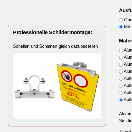
Ausf
Ohne
Mit 
Professionelle Schildermontage:
Mater
Schellen und Schienen gleich dazubestellen
Alu
Alu
Alu
Alu
Auf
Auf
Auf
Auf
Alumin
Sie di