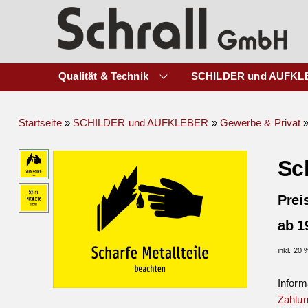
Qualität & Technik
SCHILDER und AUFKL
Startseite
»
SCHILDER und AUFKLEBER
»
Gewerbe & Privat
Sch
Prei
ab 1
inkl. 20
Inform
Zahlun