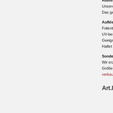
Alumi
Unsere
Das ge
Aufkl
Folien
UV-bes
Geeign
Haftet
Sond
Wir er
Größe 
verkau
Art.