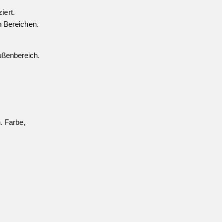
iert.
en Bereichen.
ußenbereich.
. Farbe,