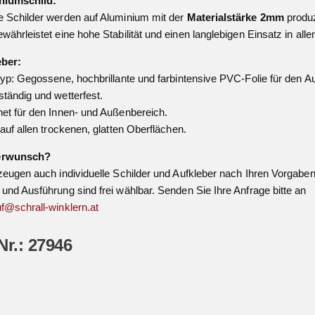
niumschild:
 Schilder werden auf Aluminium mit der
Materialstärke 2mm
produz
währleistet eine hohe Stabilität und einen langlebigen Einsatz in all
eber:
typ: Gegossene, hochbrillante und farbintensive PVC-Folie für den A
tändig und wetterfest.
et für den Innen- und Außenbereich.
 auf allen trockenen, glatten Oberflächen.
erwunsch?
zeugen auch individuelle Schilder und Aufkleber nach Ihren Vorgaben
und Ausführung sind frei wählbar. Senden Sie Ihre Anfrage bitte an
f@schrall-winklern.at
Nr.: 27946