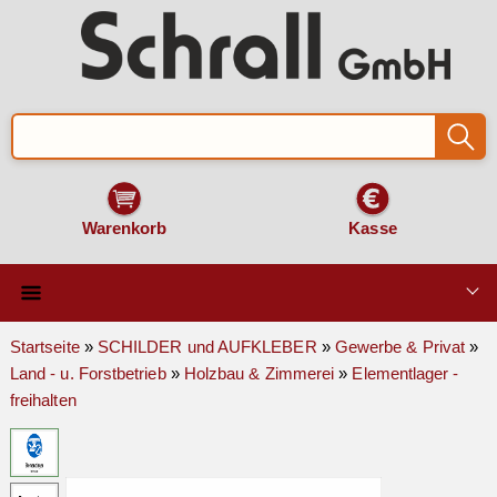
Warenkorb
Kasse
Qualität & Technik
Startseite
»
SCHILDER und AUFKLEBER
»
Gewerbe & Privat
»
Land - u. Forstbetrieb
»
Holzbau & Zimmerei
»
Elementlager -
SCHILDER und AUFKLEBER
freihalten
VERKEHRSZEICHEN
Montage & Zubehör