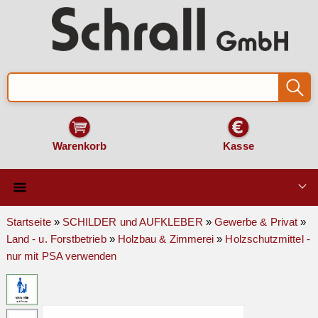
Warenkorb
Kasse
Qualität & Technik
Startseite
»
SCHILDER und AUFKLEBER
»
Gewerbe & Privat
»
Land - u. Forstbetrieb
»
Holzbau & Zimmerei
»
Holzschutzmittel -
SCHILDER und AUFKLEBER
nur mit PSA verwenden
VERKEHRSZEICHEN
Montage & Zubehör