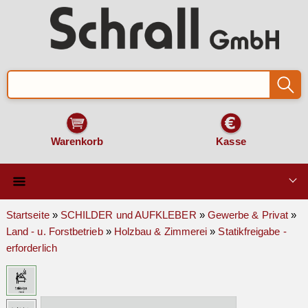
Warenkorb
Kasse
Qualität & Technik
Startseite
»
SCHILDER und AUFKLEBER
»
Gewerbe & Privat
»
Land - u. Forstbetrieb
»
Holzbau & Zimmerei
»
Statikfreigabe -
SCHILDER und AUFKLEBER
erforderlich
VERKEHRSZEICHEN
Montage & Zubehör