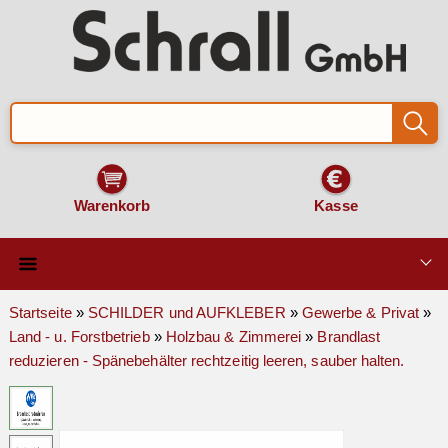
Warenkorb
Kasse
Qualität & Technik
Startseite
»
SCHILDER und AUFKLEBER
»
Gewerbe & Privat
»
Land - u. Forstbetrieb
»
Holzbau & Zimmerei
»
Brandlast
SCHILDER und AUFKLEBER
reduzieren - Spänebehälter rechtzeitig leeren, sauber halten.
VERKEHRSZEICHEN
Montage & Zubehör