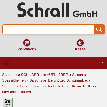
Warenkorb
Kasse
Qualität & Technik
Startseite
»
SCHILDER und AUFKLEBER
»
Saison &
Spezialthemen
»
Saisonstart Berghütte / Schwimmbad /
SCHILDER und AUFKLEBER
Sommerbetrieb
»
Kasse geöffnet - Tickets bitte an der Kasse
oder online kaufen.
VERKEHRSZEICHEN
Montage & Zubehör