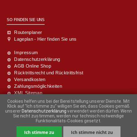
SO FINDEN SIE UNS
Routenplaner
Lageplan - Hier finden Sie uns
Impressum
Datenschutzerklärung
AGB Online Shop
Rücktrittsrecht und Rücktrittsfrist
Versandkosten
Zahlungsmöglichkeiten
XML Sitemap
Cookies helfen uns bei der Bereitstellung unserer Dienste. Mit
Klick auf "Ich stimme zu" willigen Sie ein, dass Cookies gemäß
FOLGE UNS DOCH!
unserer
Datenschutzerklärung
verwendet werden dürfen. Wenn
Sie nicht zustimmen, werden nur technisch notwendige
Funktionalitäts-Cookies gesetzt.
Ich stimme zu
Ich stimme nicht zu
-
+