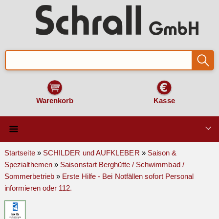
Warenkorb
Kasse
Qualität & Technik
Startseite
»
SCHILDER und AUFKLEBER
»
Saison &
Spezialthemen
»
Saisonstart Berghütte / Schwimmbad /
SCHILDER und AUFKLEBER
Sommerbetrieb
»
Erste Hilfe - Bei Notfällen sofort Personal
informieren oder 112.
VERKEHRSZEICHEN
Montage & Zubehör