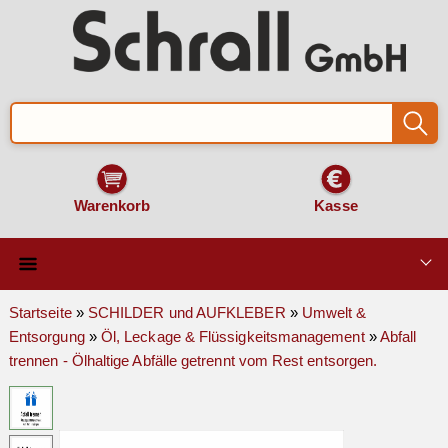
Warenkorb
Kasse
Qualität & Technik
Startseite
»
SCHILDER und AUFKLEBER
»
Umwelt &
Entsorgung
»
Öl, Leckage & Flüssigkeitsmanagement
»
Abfall
SCHILDER und AUFKLEBER
trennen - Ölhaltige Abfälle getrennt vom Rest entsorgen.
VERKEHRSZEICHEN
Montage & Zubehör