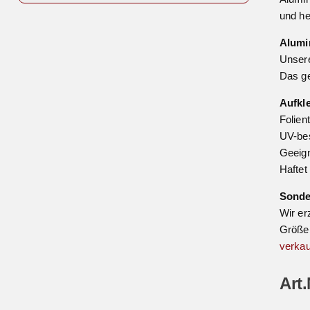
und he
Alumi
Unsere
Das ge
Aufkl
Folien
UV-bes
Geeign
Haftet
Sond
Wir er
Größe 
verkau
Art.