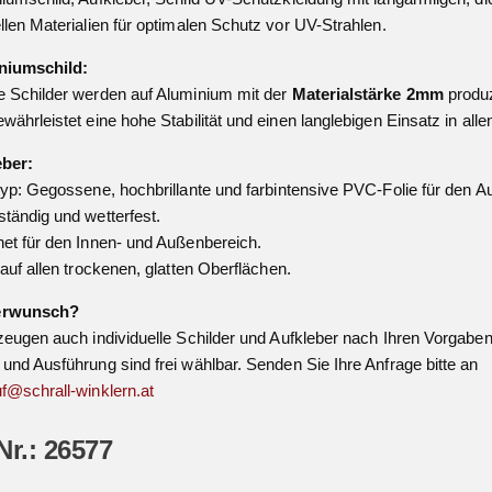
llen Materialien für optimalen Schutz vor UV-Strahlen.
niumschild:
 Schilder werden auf Aluminium mit der
Materialstärke 2mm
produz
währleistet eine hohe Stabilität und einen langlebigen Einsatz in all
eber:
typ: Gegossene, hochbrillante und farbintensive PVC-Folie für den A
tändig und wetterfest.
et für den Innen- und Außenbereich.
 auf allen trockenen, glatten Oberflächen.
erwunsch?
zeugen auch individuelle Schilder und Aufkleber nach Ihren Vorgaben
und Ausführung sind frei wählbar. Senden Sie Ihre Anfrage bitte an
f@schrall-winklern.at
Nr.: 26577