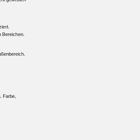
iert.
en Bereichen.
ußenbereich.
. Farbe,