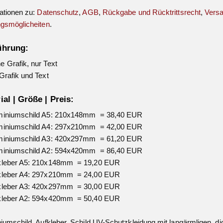
ationen zu:
Datenschutz
,
AGB
,
Rückgabe und Rücktrittsrecht
,
Vers
gsmöglicheiten
.
ührung:
 Grafik, nur Text
Grafik und Text
ial | Größe | Preis:
miniumschild A5: 210x148mm = 38,40 EUR
miniumschild A4: 297x210mm = 42,00 EUR
miniumschild A3: 420x297mm = 61,20 EUR
miniumschild A2: 594x420mm = 86,40 EUR
kleber A5: 210x148mm = 19,20 EUR
kleber A4: 297x210mm = 24,00 EUR
kleber A3: 420x297mm = 30,00 EUR
kleber A2: 594x420mm = 50,40 EUR
iumschild, Aufkleber, Schild UV-Schutzkleidung mit langärmligen, d