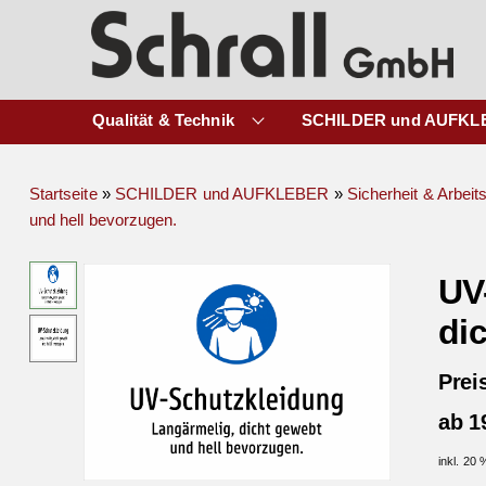
Qualität & Technik
SCHILDER und AUFKL
Startseite
»
SCHILDER und AUFKLEBER
»
Sicherheit & Arbeit
und hell bevorzugen.
UV
di
Prei
ab 1
inkl. 20