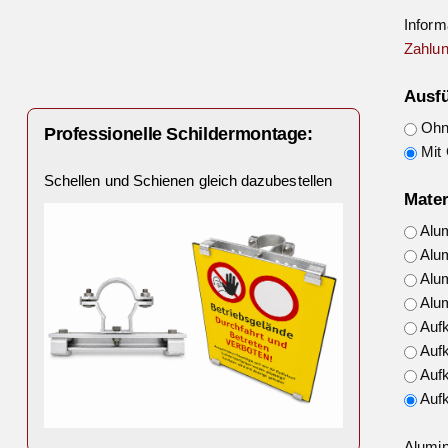
Inform
Zahlun
Ausf
Ohne
Professionelle Schildermontage:
Mit 
Schellen und Schienen gleich dazubestellen
Mater
Alu
Alu
Alu
Alu
Auf
Auf
Auf
Auf
Alumin