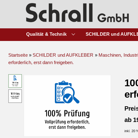
Qualität & Technik
SCHILDER und AUFKL
Startseite
»
SCHILDER und AUFKLEBER
»
Maschinen, Industr
erforderlich, erst dann freigeben.
10
erf
Prei
ab 1
inkl. 20