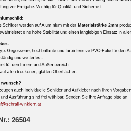
üfung vor Freigabe. Wichtig für Qualität und Sicherheit.
niumschild:
 Schilder werden auf Aluminium mit der
Materialstärke 2mm
produz
währleistet eine hohe Stabilität und einen langlebigen Einsatz in all
eber:
typ: Gegossene, hochbrillante und farbintensive PVC-Folie für den A
tändig und wetterfest.
et für den Innen- und Außenbereich.
 auf allen trockenen, glatten Oberflächen.
erwunsch?
zeugen auch individuelle Schilder und Aufkleber nach Ihren Vorgaben
und Ausführung sind frei wählbar. Senden Sie Ihre Anfrage bitte an
f@schrall-winklern.at
Nr.: 26504