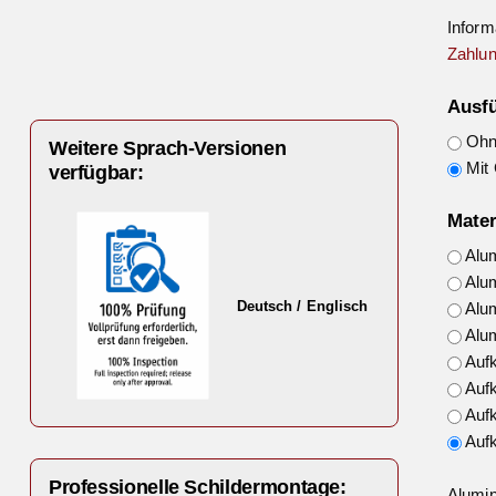
Inform
Zahlun
Ausf
Ohne
Weitere Sprach-Versionen
Mit 
verfügbar:
Mater
Alu
Alu
Deutsch / Englisch
Alu
Alu
Auf
Auf
Auf
Auf
Professionelle Schildermontage:
Alumin