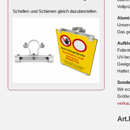
Vollpr
Schellen und Schienen gleich dazubestellen
Alumi
Unsere
Das ge
Aufkl
Folien
UV-bes
Geeign
Haftet
Sond
Wir er
Größe 
verkau
Art.