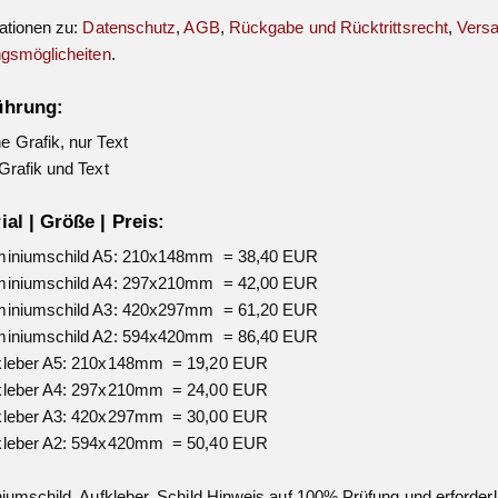
ationen zu:
Datenschutz
,
AGB
,
Rückgabe und Rücktrittsrecht
,
Vers
gsmöglicheiten
.
ührung:
 Grafik, nur Text
Grafik und Text
ial | Größe | Preis:
miniumschild A5: 210x148mm = 38,40 EUR
miniumschild A4: 297x210mm = 42,00 EUR
miniumschild A3: 420x297mm = 61,20 EUR
miniumschild A2: 594x420mm = 86,40 EUR
kleber A5: 210x148mm = 19,20 EUR
kleber A4: 297x210mm = 24,00 EUR
kleber A3: 420x297mm = 30,00 EUR
kleber A2: 594x420mm = 50,40 EUR
iumschild, Aufkleber, Schild Hinweis auf 100% Prüfung und erforderl