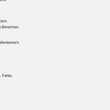
iert.
en Bereichen.
ußenbereich.
. Farbe,