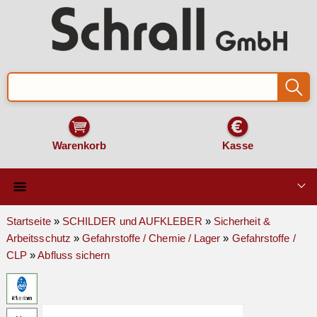
Warenkorb
Kasse
Qualität & Technik
Startseite
»
SCHILDER und AUFKLEBER
»
Sicherheit &
Arbeitsschutz
»
Gefahrstoffe / Chemie / Lager
»
Gefahrstoffe /
SCHILDER und AUFKLEBER
CLP
»
Abfluss sichern
VERKEHRSZEICHEN
Montage & Zubehör