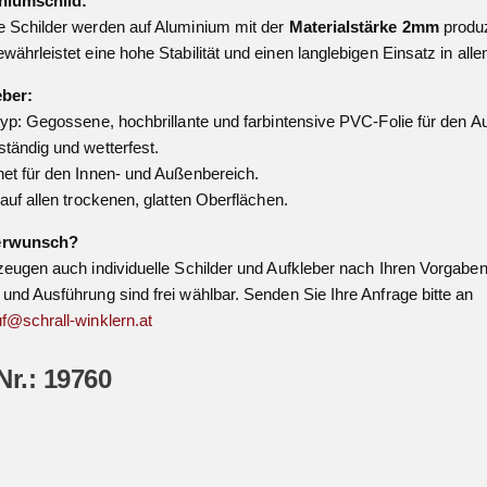
niumschild:
 Schilder werden auf Aluminium mit der
Materialstärke 2mm
produz
währleistet eine hohe Stabilität und einen langlebigen Einsatz in all
eber:
typ: Gegossene, hochbrillante und farbintensive PVC-Folie für den A
tändig und wetterfest.
et für den Innen- und Außenbereich.
 auf allen trockenen, glatten Oberflächen.
erwunsch?
zeugen auch individuelle Schilder und Aufkleber nach Ihren Vorgaben
und Ausführung sind frei wählbar. Senden Sie Ihre Anfrage bitte an
f@schrall-winklern.at
Nr.: 19760