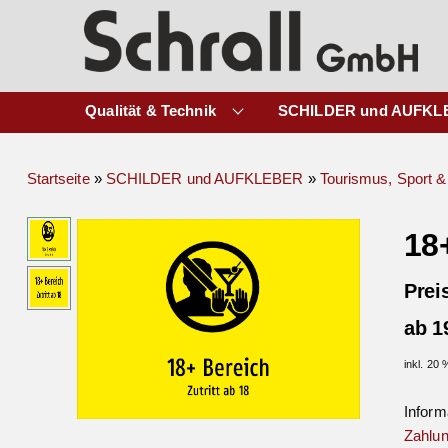
Qualität & Technik
SCHILDER und AUFKL
Startseite
»
SCHILDER und AUFKLEBER
»
Tourismus, Sport & 
18+
Prei
ab 1
inkl. 20
Inform
Zahlun