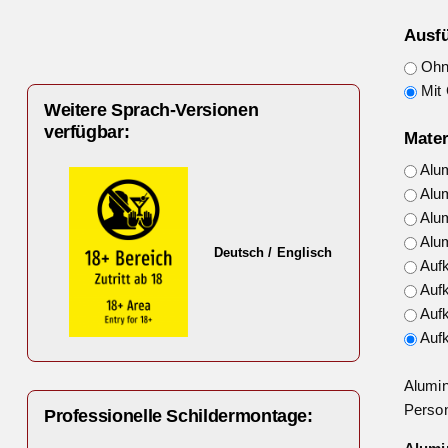
Ausf
Ohne
Mit 
Weitere Sprach-Versionen
verfügbar:
Mater
Alu
Alu
Alu
Alu
Deutsch / Englisch
Auf
Auf
Auf
Auf
Alumin
Person
Professionelle Schildermontage: