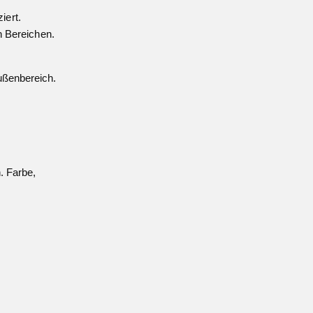
iert.
en Bereichen.
ußenbereich.
. Farbe,