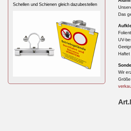
Alumi
Schellen und Schienen gleich dazubestellen
Unsere
Das ge
Aufkl
Folien
UV-bes
Geeign
Haftet
Sond
Wir er
Größe 
verkau
Art.