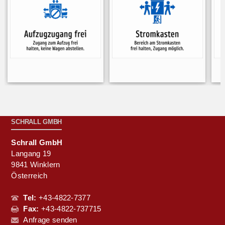
SCHRALL GMBH
Schrall GmbH
Langang 19
9841 Winklern
Österreich
Tel:
+43-4822-7377
Fax:
+43-4822-737715
Anfrage senden