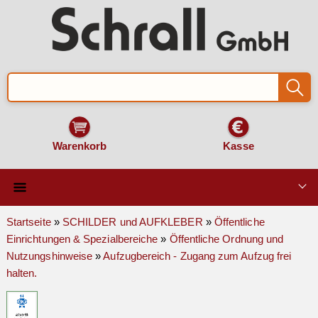
Warenkorb
Kasse
Qualität & Technik
Startseite
»
SCHILDER und AUFKLEBER
»
Öffentliche
Einrichtungen & Spezialbereiche
»
Öffentliche Ordnung und
SCHILDER und AUFKLEBER
Nutzungshinweise
»
Aufzugbereich - Zugang zum Aufzug frei
halten.
VERKEHRSZEICHEN
Montage & Zubehör