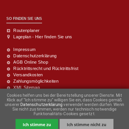
SO FINDEN SIE UNS
Routenplaner
Lageplan - Hier finden Sie uns
Impressum
Datenschutzerklärung
AGB Online Shop
Rücktrittsrecht und Rücktrittsfrist
Versandkosten
Zahlungsmöglichkeiten
XML Sitemap
Cookies helfen uns bei der Bereitstellung unserer Dienste. Mit
Klick auf "Ich stimme zu" willigen Sie ein, dass Cookies gemäß
FOLGE UNS DOCH!
unserer
Datenschutzerklärung
verwendet werden dürfen. Wenn
Sie nicht zustimmen, werden nur technisch notwendige
Funktionalitäts-Cookies gesetzt.
Ich stimme zu
Ich stimme nicht zu
-
+