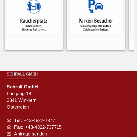
SCHRALL GMBH
Schrall GmbH
Langang 19
9841 Winklern
Österreich
Tel:
+43-4822-7377
Fax:
+43-4822-737715
Anfrage senden