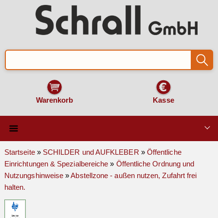
Warenkorb
Kasse
Qualität & Technik
Startseite
»
SCHILDER und AUFKLEBER
»
Öffentliche
Einrichtungen & Spezialbereiche
»
Öffentliche Ordnung und
SCHILDER und AUFKLEBER
Nutzungshinweise
»
Abstellzone - außen nutzen, Zufahrt frei
halten.
VERKEHRSZEICHEN
Montage & Zubehör