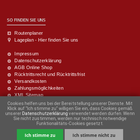
SO FINDEN SIE UNS
Routenplaner
Lageplan - Hier finden Sie uns
Impressum
Datenschutzerklärung
AGB Online Shop
Rücktrittsrecht und Rücktrittsfrist
Versandkosten
Zahlungsmöglichkeiten
XML Sitemap
Cookies helfen uns bei der Bereitstellung unserer Dienste. Mit
Klick auf "Ich stimme zu" willigen Sie ein, dass Cookies gemäß
FOLGE UNS DOCH!
unserer
Datenschutzerklärung
verwendet werden dürfen. Wenn
Sie nicht zustimmen, werden nur technisch notwendige
Funktionalitäts-Cookies gesetzt.
Ich stimme zu
Ich stimme nicht zu
-
+