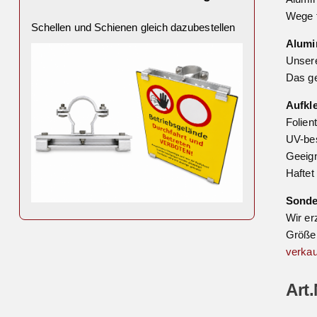
Wege f
Schellen und Schienen gleich dazubestellen
Alumi
Unsere
Das ge
Aufkl
Folien
UV-bes
Geeign
Haftet
Sond
Wir er
Größe 
verkau
Art.