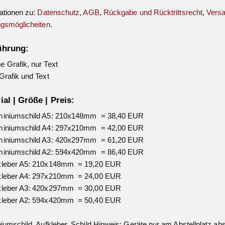
ationen zu:
Datenschutz
,
AGB
,
Rückgabe und Rücktrittsrecht
,
Vers
gsmöglicheiten
.
ührung:
 Grafik, nur Text
Grafik und Text
ial | Größe | Preis:
miniumschild A5: 210x148mm = 38,40 EUR
miniumschild A4: 297x210mm = 42,00 EUR
miniumschild A3: 420x297mm = 61,20 EUR
miniumschild A2: 594x420mm = 86,40 EUR
kleber A5: 210x148mm = 19,20 EUR
kleber A4: 297x210mm = 24,00 EUR
kleber A3: 420x297mm = 30,00 EUR
kleber A2: 594x420mm = 50,40 EUR
iumschild, Aufkleber, Schild Hinweis: Geräte nur am Abstellplatz abs