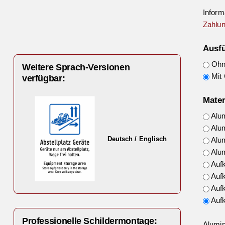
Inform
Zahlun
Ausf
Ohne
Weitere Sprach-Versionen
Mit 
verfügbar:
Mater
Alu
Alu
Deutsch / Englisch
Alu
Alu
Auf
Auf
Auf
Auf
Professionelle Schildermontage:
Alumin