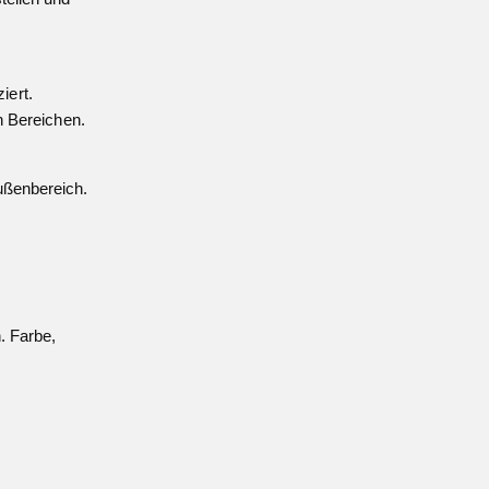
iert.
en Bereichen.
ußenbereich.
. Farbe,