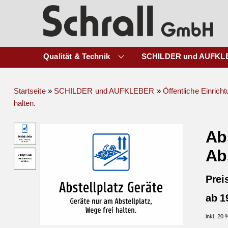
Qualität & Technik
SCHILDER und AUFKL
Startseite
»
SCHILDER und AUFKLEBER
»
Öffentliche Einrich
halten.
Ab
Abs
Prei
ab 1
inkl. 20