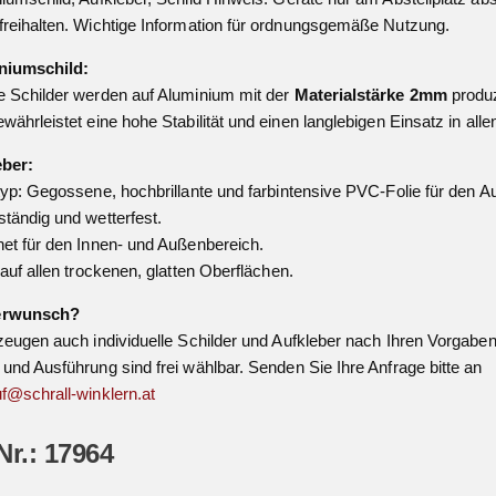
reihalten. Wichtige Information für ordnungsgemäße Nutzung.
niumschild:
 Schilder werden auf Aluminium mit der
Materialstärke 2mm
produz
währleistet eine hohe Stabilität und einen langlebigen Einsatz in all
eber:
typ: Gegossene, hochbrillante und farbintensive PVC-Folie für den A
tändig und wetterfest.
et für den Innen- und Außenbereich.
 auf allen trockenen, glatten Oberflächen.
erwunsch?
zeugen auch individuelle Schilder und Aufkleber nach Ihren Vorgaben
und Ausführung sind frei wählbar. Senden Sie Ihre Anfrage bitte an
f@schrall-winklern.at
Nr.: 17964