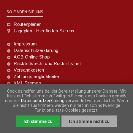
SO FINDEN SIE UNS
Routenplaner
Lageplan - Hier finden Sie uns
Impressum
Datenschutzerklärung
AGB Online Shop
Rücktrittsrecht und Rücktrittsfrist
Versandkosten
Zahlungsmöglichkeiten
XML Sitemap
Cookies helfen uns bei der Bereitstellung unserer Dienste. Mit
Klick auf "Ich stimme zu" willigen Sie ein, dass Cookies gemäß
FOLGE UNS DOCH!
unserer
Datenschutzerklärung
verwendet werden dürfen. Wenn
Sie nicht zustimmen, werden nur technisch notwendige
Funktionalitäts-Cookies gesetzt.
Ich stimme zu
Ich stimme nicht zu
-
+