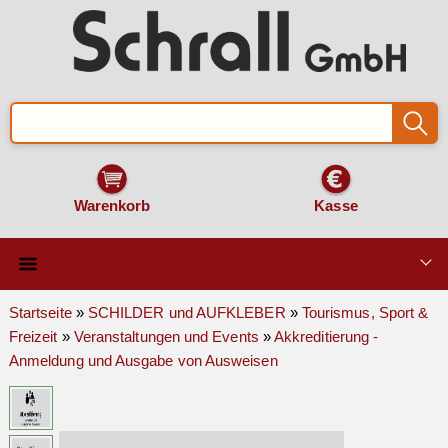
Warenkorb
Kasse
Qualität & Technik
Startseite
»
SCHILDER und AUFKLEBER
»
Tourismus, Sport &
Freizeit
»
Veranstaltungen und Events
»
Akkreditierung -
SCHILDER und AUFKLEBER
Anmeldung und Ausgabe von Ausweisen
VERKEHRSZEICHEN
Montage & Zubehör