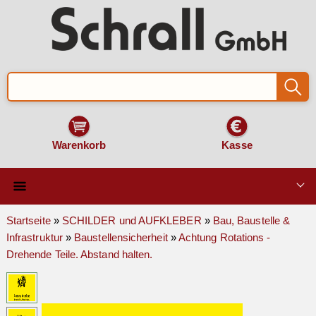
Warenkorb
Kasse
Qualität & Technik
Startseite
»
SCHILDER und AUFKLEBER
»
Bau, Baustelle &
Infrastruktur
»
Baustellensicherheit
»
Achtung Rotations -
SCHILDER und AUFKLEBER
Drehende Teile. Abstand halten.
VERKEHRSZEICHEN
Montage & Zubehör