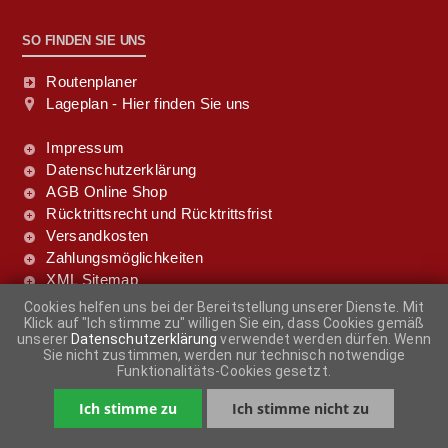
SO FINDEN SIE UNS
Routenplaner
Lageplan - Hier finden Sie uns
Impressum
Datenschutzerklärung
AGB Online Shop
Rücktrittsrecht und Rücktrittsfrist
Versandkosten
Zahlungsmöglichkeiten
XML Sitemap
Cookies helfen uns bei der Bereitstellung unserer Dienste. Mit
Klick auf "Ich stimme zu" willigen Sie ein, dass Cookies gemäß
FOLGE UNS DOCH!
unserer
Datenschutzerklärung
verwendet werden dürfen. Wenn
Sie nicht zustimmen, werden nur technisch notwendige
Funktionalitäts-Cookies gesetzt.
Ich stimme zu
Ich stimme nicht zu
-
+