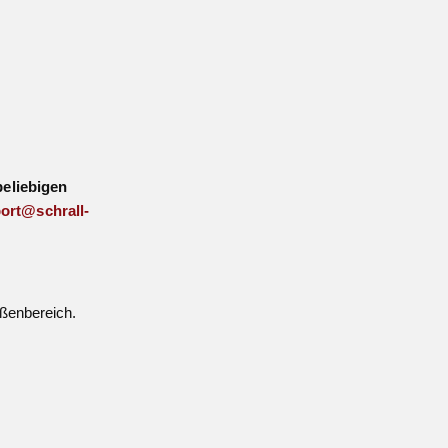
beliebigen
ort@schrall-
ußenbereich.