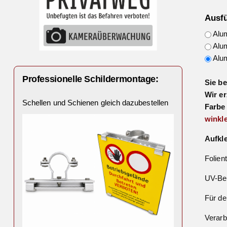
Ausf
Alum
Alum
Alum
Professionelle Schildermontage:
Sie b
Wir er
Schellen und Schienen gleich dazubestellen
Farbe
winkle
Aufkl
Folien
UV-Bes
Für de
Verarb