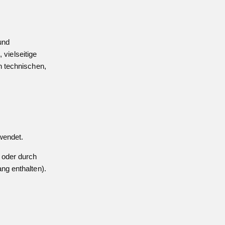
und
vielseitige
n technischen,
wendet.
 oder durch
ng enthalten).