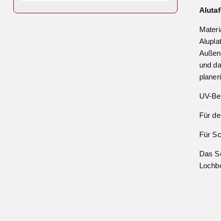
Alutaf
Materi
Alupla
Außena
und da
planer
UV-Bes
Für de
Für Sc
Das Sc
Lochbo