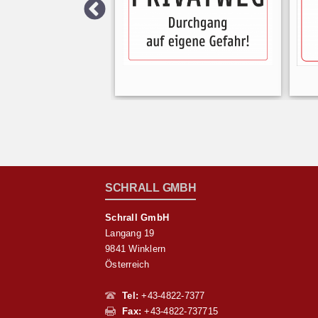
SCHRALL GMBH
Schrall GmbH
Langang 19
9841 Winklern
Österreich
Tel:
+43-4822-7377
Fax:
+43-4822-737715