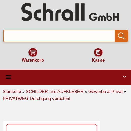
Warenkorb
Kasse
Qualität & Technik
Startseite
»
SCHILDER und AUFKLEBER
»
Gewerbe & Privat
»
PRIVATWEG Durchgang verboten!
SCHILDER und AUFKLEBER
VERKEHRSZEICHEN
Montage & Zubehör