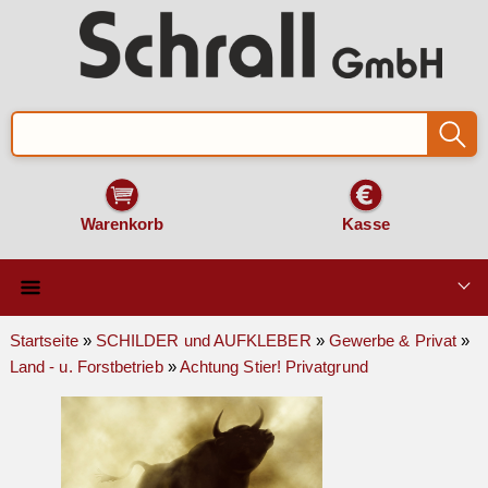
Warenkorb
Kasse
Qualität & Technik
Startseite
»
SCHILDER und AUFKLEBER
»
Gewerbe & Privat
»
Land - u. Forstbetrieb
»
Achtung Stier! Privatgrund
SCHILDER und AUFKLEBER
VERKEHRSZEICHEN
Montage & Zubehör