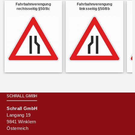
Fahrbahnverengung
Fahrbahnverengung
K
rechtsseitig §50/8c
linksseitig §50/8b
SCHRALL GMBH
Schrall GmbH
Langang 19
9841 Winklern
Österreich