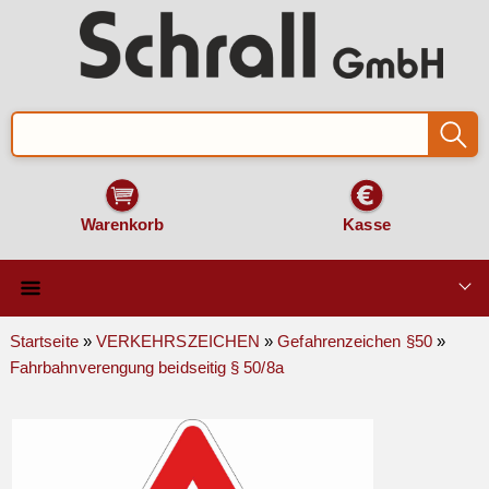
Warenkorb
Kasse
Qualität & Technik
Startseite
»
VERKEHRSZEICHEN
»
Gefahrenzeichen §50
»
Fahrbahnverengung beidseitig § 50/8a
SCHILDER und AUFKLEBER
VERKEHRSZEICHEN
Montage & Zubehör