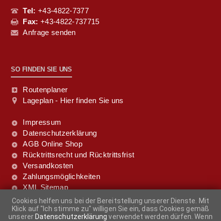
Tel:
+43-4822-7377
Fax:
+43-4822-737715
Anfrage senden
SO FINDEN SIE UNS
Routenplaner
Lageplan - Hier finden Sie uns
Impressum
Datenschutzerklärung
AGB Online Shop
Rücktrittsrecht und Rücktrittsfrist
Versandkosten
Zahlungsmöglichkeiten
XML Sitemap
Cookies helfen uns bei der Bereitstellung unserer Dienste. Mit
Klick auf "Ich stimme zu" willigen Sie ein, dass Cookies gemäß
FOLGE UNS DOCH!
unserer
Datenschutzerklärung
verwendet werden dürfen. Wenn