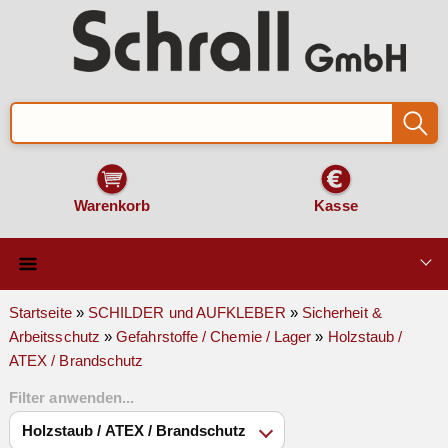
Warenkorb
Kasse
Qualität & Technik
Startseite
»
SCHILDER und AUFKLEBER
»
Sicherheit &
Arbeitsschutz
»
Gefahrstoffe / Chemie / Lager
»
Holzstaub /
SCHILDER und AUFKLEBER
ATEX / Brandschutz
Filter anwenden...
VERKEHRSZEICHEN
Montage & Zubehör