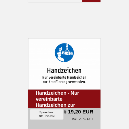
Handzeichen - Nur
vereinbarte
Handzeichen zur
Kranführung
ab 19,20 EUR
Sprachen:
verwenden.
DE
|
DE/EN
inkl. 20 % UST