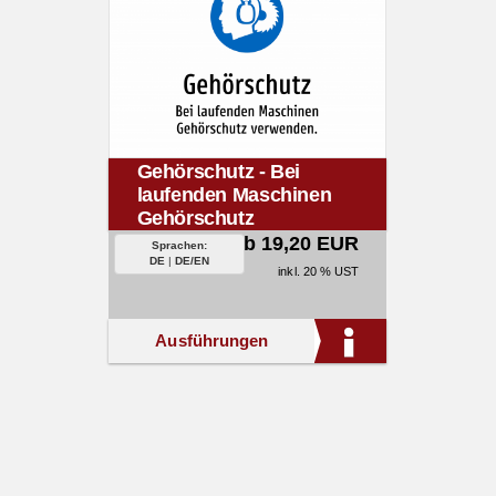
Gehörschutz - Bei
laufenden Maschinen
Gehörschutz
verwenden.
ab 19,20 EUR
Sprachen:
DE
|
DE/EN
inkl. 20 % UST
Ausführungen