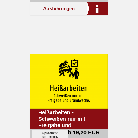
Ausführungen
Heißarbeiten -
Schweißen nur mit
Freigabe und
Brandwache.
ab 19,20 EUR
Sprachen:
DE
|
DE/EN