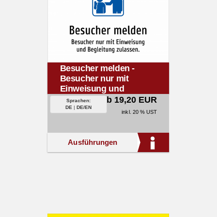
Besucher melden -
Besucher nur mit
Einweisung und
Begleitung zulassen.
ab 19,20 EUR
Sprachen:
DE
|
DE/EN
inkl. 20 % UST
Ausführungen