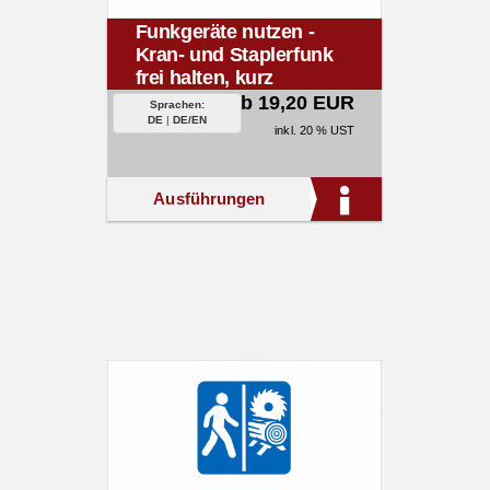
Funkgeräte nutzen -
Kran- und Staplerfunk
frei halten, kurz
sprechen.
ab 19,20 EUR
Sprachen:
DE
|
DE/EN
inkl. 20 % UST
Ausführungen