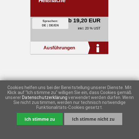
Heißfläche
ab 19,20 EUR
Sprachen:
DE
|
DE/EN
inkl. 20 % UST
Ausführungen
Cookies helfen uns bei der Bereitstellung unserer Dienste. Mit
Klick auf "Ich stimme zu" willigen Sie ein, dass Cookies gemäß
unserer
Datenschutzerklärung
verwendet werden dürfen. Wenn
Sie nicht zustimmen, werden nur technisch notwendige
Funktionalitäts-Cookies gesetzt.
Ich stimme zu
Ich stimme nicht zu