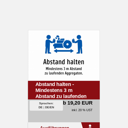
Abstand halten -
Mindestens 3 m
Abstand zu laufenden
Aggregaten.
ab 19,20 EUR
Sprachen:
DE
|
DE/EN
inkl. 20 % UST
Ausführungen