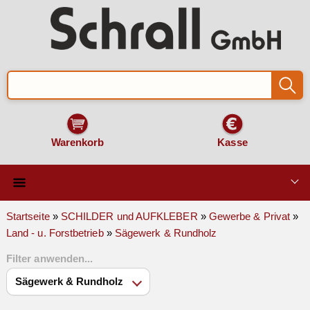
Warenkorb
Kasse
Qualität & Technik
Startseite
»
SCHILDER und AUFKLEBER
»
Gewerbe & Privat
»
Land - u. Forstbetrieb
»
Sägewerk & Rundholz
SCHILDER und AUFKLEBER
Filter anwenden...
VERKEHRSZEICHEN
Montage & Zubehör