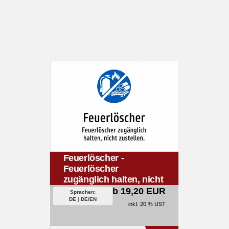
Feuerlöscher -
Feuerlöscher
zugänglich halten, nicht
zustellen.
ab 19,20 EUR
Sprachen:
DE
|
DE/EN
inkl. 20 % UST