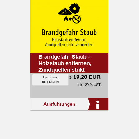
Brandgefahr Staub -
Holzstaub entfernen,
Zündquellen strikt
vermeiden.
ab 19,20 EUR
Sprachen:
DE
|
DE/EN
inkl. 20 % UST
Ausführungen