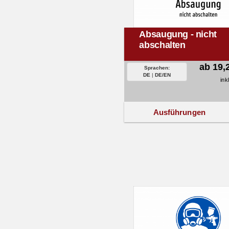
Absaugung - nicht
abschalten
ab 19,
Sprachen:
DE
|
DE/EN
ink
Ausführungen