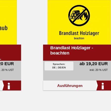
Brandlast Holzlager -
beachten
.
20 EUR
ab 19,20 EUR
Sprachen:
DE
|
DE/EN
l. 20 % UST
inkl. 20 % UST
Ausführungen