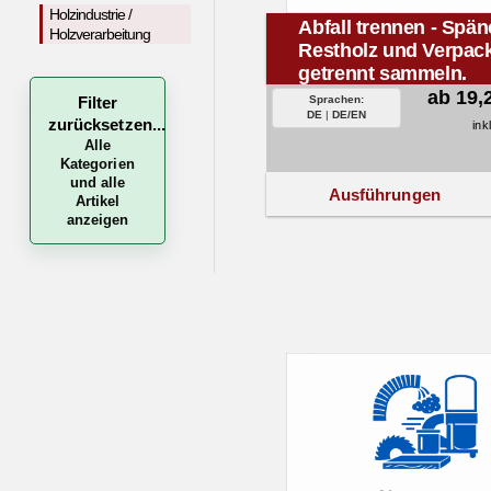
Holzindustrie /
Abfall trennen - Spän
Holzverarbeitung
Restholz und Verpac
getrennt sammeln.
ab 19,
Filter
Sprachen:
DE
|
DE/EN
zurücksetzen...
ink
Alle
Kategorien
und alle
Ausführungen
Artikel
anzeigen