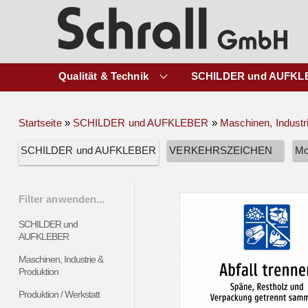
Qualität & Technik
SCHILDER und AUFKL
Startseite
»
SCHILDER und AUFKLEBER
»
Maschinen, Industr
SCHILDER und AUFKLEBER
VERKEHRSZEICHEN
Mo
Filter anwenden...
SCHILDER und
AUFKLEBER
Maschinen, Industrie &
Produktion
Produktion / Werkstatt