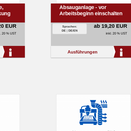
e,
Absauganlage - vor
kung
Arbeitsbeginn einschalten
20 EUR
ab 19,20 EUR
Sprachen:
DE
|
DE/EN
l. 20 % UST
inkl. 20 % UST
Ausführungen