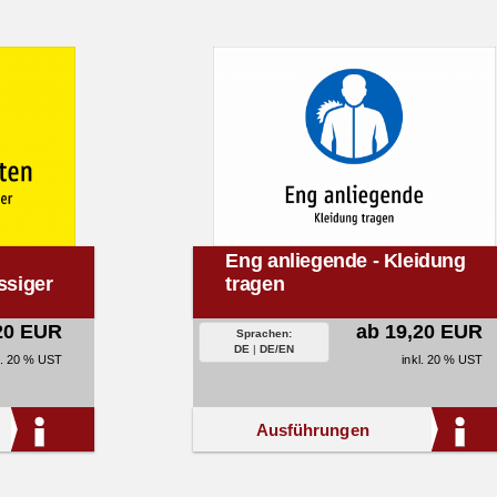
Eng anliegende - Kleidung
ssiger
tragen
20 EUR
ab 19,20 EUR
Sprachen:
DE
|
DE/EN
l. 20 % UST
inkl. 20 % UST
Ausführungen