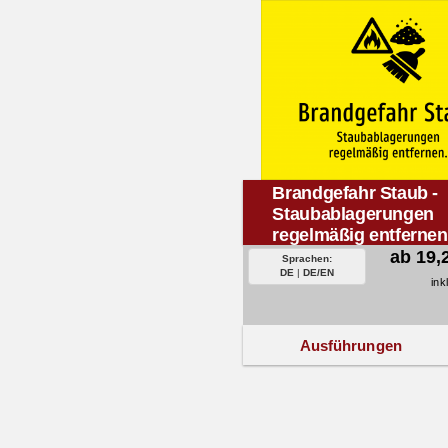
Brandgefahr Staub -
Staubablagerungen
regelmäßig entfernen
ab 19,
Sprachen:
DE
|
DE/EN
ink
Ausführungen