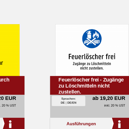
urch
Feuerlöscher frei - Zugänge
zu Löschmitteln nicht
zustellen.
20 EUR
ab 19,20 EUR
Sprachen:
DE
|
DE/EN
l. 20 % UST
inkl. 20 % UST
Ausführungen