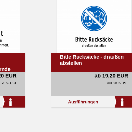
Bitte Rucksäcke - draußen
n
abstellen
rnde
20 EUR
ab 19,20 EUR
l. 20 % UST
inkl. 20 % UST
Ausführungen