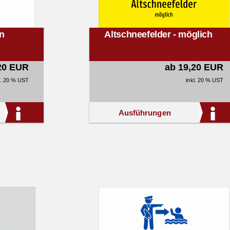
rn
Altschneefelder - möglich
20 EUR
ab 19,20 EUR
l. 20 % UST
inkl. 20 % UST
Ausführungen