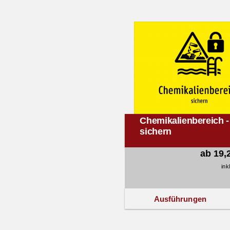
Chemikalienbereich -
sichern
ab 19,
ink
Ausführungen