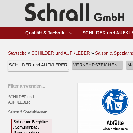
Qualität & Technik
SCHILDER und AUFKL
Startseite
»
SCHILDER und AUFKLEBER
»
Saison & Spezialt
SCHILDER und AUFKLEBER
VERKEHRSZEICHEN
Mo
Filter anwenden...
SCHILDER und
AUFKLEBER
Saison & Spezialthemen
Saisonstart Berghütte
/ Schwimmbad /
Sommerbetrieb