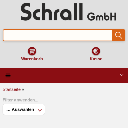
Warenkorb
Kasse
Qualität & Technik
Startseite
»
Filter anwenden...
SCHILDER und AUFKLEBER
VERKEHRSZEICHEN
Montage & Zubehör