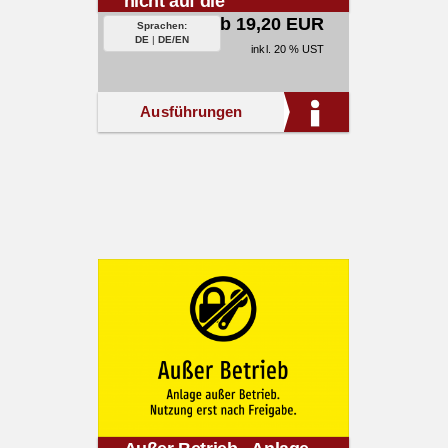
nicht auf die
Packungsgröße.
ab 19,20 EUR
Sprachen:
DE
|
DE/EN
inkl. 20 % UST
Ausführungen