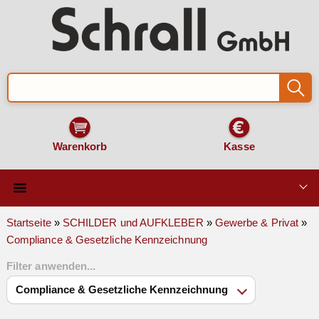
Warenkorb
Kasse
Qualität & Technik
Startseite
»
SCHILDER und AUFKLEBER
»
Gewerbe & Privat
»
Compliance & Gesetzliche Kennzeichnung
SCHILDER und AUFKLEBER
Filter anwenden...
VERKEHRSZEICHEN
Montage & Zubehör