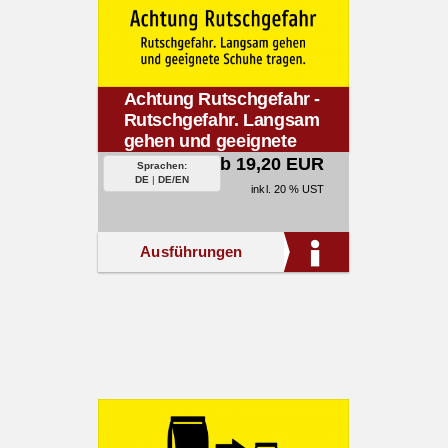
Achtung Rutschgefahr -
Rutschgefahr. Langsam
gehen und geeignete
Schuhe tragen.
ab 19,20 EUR
Sprachen:
DE
|
DE/EN
inkl. 20 % UST
Ausführungen