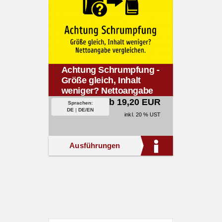
Achtung Schrumpfung -
Größe gleich, Inhalt
weniger? Nettoangabe
vergleichen.
ab 19,20 EUR
Sprachen:
DE
|
DE/EN
inkl. 20 % UST
Ausführungen