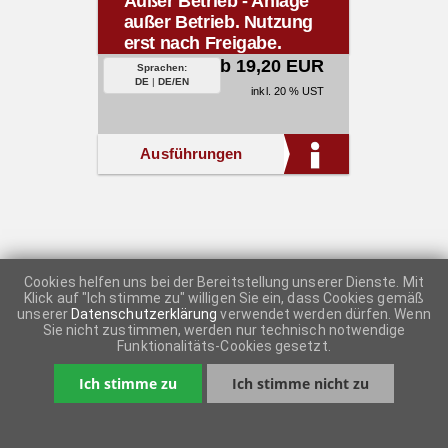
Außer Betrieb - Anlage
außer Betrieb. Nutzung
erst nach Freigabe.
ab 19,20 EUR
Sprachen:
DE
|
DE/EN
inkl. 20 % UST
Ausführungen
Cookies helfen uns bei der Bereitstellung unserer Dienste. Mit
Klick auf "Ich stimme zu" willigen Sie ein, dass Cookies gemäß
unserer
Datenschutzerklärung
verwendet werden dürfen. Wenn
Sie nicht zustimmen, werden nur technisch notwendige
Funktionalitäts-Cookies gesetzt.
Ich stimme zu
Ich stimme nicht zu