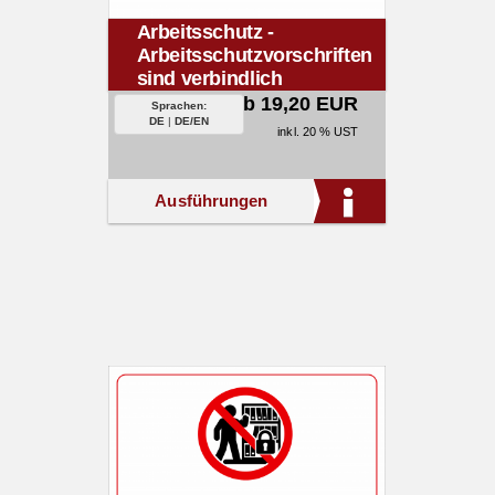
Arbeitsschutz -
Arbeitsschutzvorschriften
sind verbindlich
einzuhalten.
ab 19,20 EUR
Sprachen:
DE
|
DE/EN
inkl. 20 % UST
Ausführungen