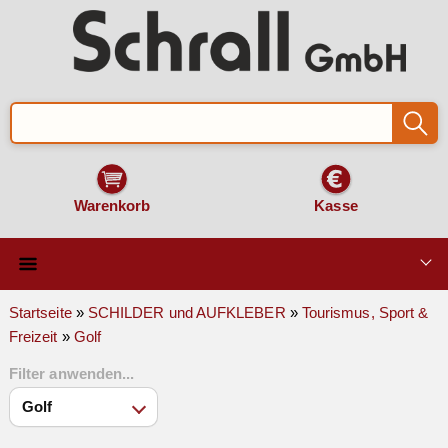
Warenkorb
Kasse
Qualität & Technik
Startseite
»
SCHILDER und AUFKLEBER
»
Tourismus, Sport &
Freizeit
»
Golf
SCHILDER und AUFKLEBER
Filter anwenden...
VERKEHRSZEICHEN
Montage & Zubehör