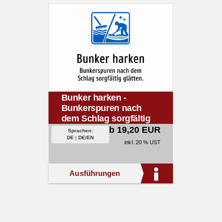
Bunker harken -
Bunkerspuren nach
dem Schlag sorgfältig
glätten.
ab 19,20 EUR
Sprachen:
DE
|
DE/EN
inkl. 20 % UST
Ausführungen