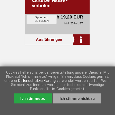
Carts bei Nässe -
verboten
ab 19,20 EUR
Sprachen:
DE
|
DE/EN
inkl. 20 % UST
Ausführungen
Cookies helfen uns bei der Bereitstellung unserer Dienste. Mit
Klick auf "Ich stimme zu" willigen Sie ein, dass Cookies gemäß
unserer
Datenschutzerklärung
verwendet werden dürfen. Wenn
Sie nicht zustimmen, werden nur technisch notwendige
Funktionalitäts-Cookies gesetzt.
Ich stimme zu
Ich stimme nicht zu