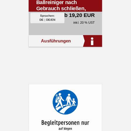
Ballreiniger nach
Gebrauch schließen,
Wasser sparen.
ab 19,20 EUR
Sprachen:
DE
|
DE/EN
inkl. 20 % UST
Ausführungen