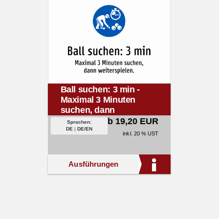
Ball suchen: 3 min -
Maximal 3 Minuten
suchen, dann
weiterspielen.
ab 19,20 EUR
Sprachen:
DE
|
DE/EN
inkl. 20 % UST
Ausführungen