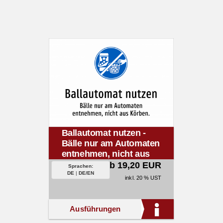
Ballautomat nutzen -
Bälle nur am Automaten
entnehmen, nicht aus
Körben.
ab 19,20 EUR
Sprachen:
DE
|
DE/EN
inkl. 20 % UST
Ausführungen