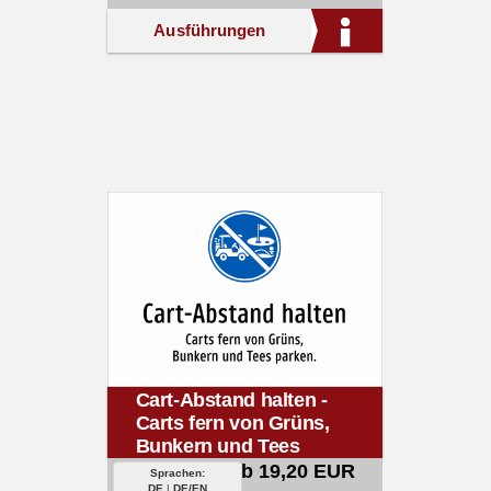
Ausführungen
Cart-Abstand halten -
Carts fern von Grüns,
Bunkern und Tees
parken.
ab 19,20 EUR
Sprachen:
DE
|
DE/EN