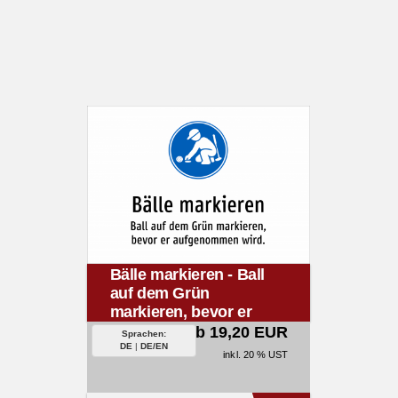
Bälle markieren - Ball
auf dem Grün
markieren, bevor er
aufgenommen wird.
ab 19,20 EUR
Sprachen:
DE
|
DE/EN
inkl. 20 % UST