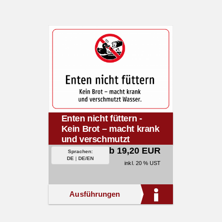
Enten nicht füttern -
Kein Brot – macht krank
und verschmutzt
Wasser.
ab 19,20 EUR
Sprachen:
DE
|
DE/EN
inkl. 20 % UST
Ausführungen