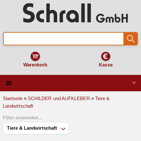
Warenkorb
Kasse
Qualität & Technik
Startseite
»
SCHILDER und AUFKLEBER
»
Tiere &
Landwirtschaft
SCHILDER und AUFKLEBER
Filter anwenden...
VERKEHRSZEICHEN
Montage & Zubehör