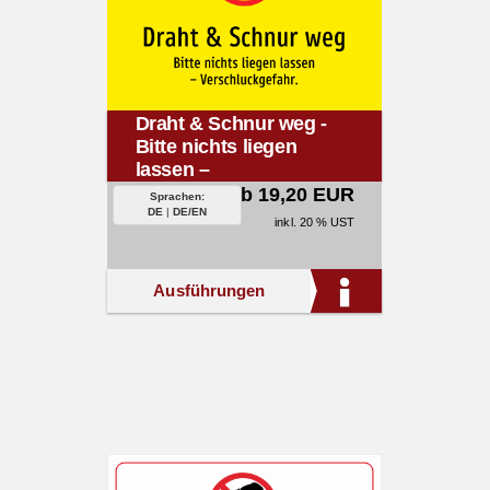
Draht & Schnur weg -
Bitte nichts liegen
lassen –
Verschluckgefahr.
ab 19,20 EUR
Sprachen:
DE
|
DE/EN
inkl. 20 % UST
Ausführungen