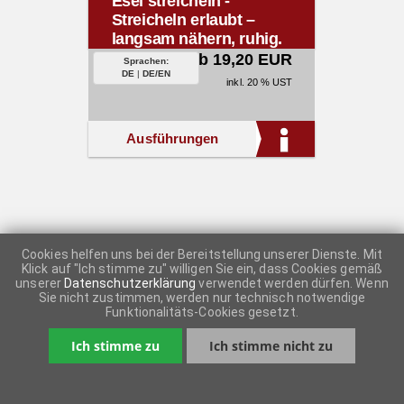
Esel streicheln -
Streicheln erlaubt –
langsam nähern, ruhig.
ab 19,20 EUR
Sprachen:
DE
|
DE/EN
inkl. 20 % UST
Ausführungen
Cookies helfen uns bei der Bereitstellung unserer Dienste. Mit
Klick auf "Ich stimme zu" willigen Sie ein, dass Cookies gemäß
unserer
Datenschutzerklärung
verwendet werden dürfen. Wenn
Sie nicht zustimmen, werden nur technisch notwendige
Funktionalitäts-Cookies gesetzt.
Ich stimme zu
Ich stimme nicht zu