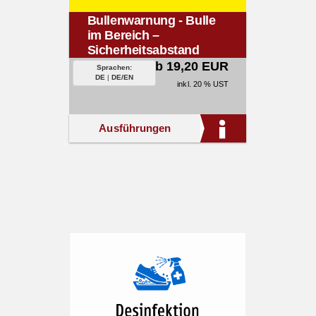
Bullenwarnung - Bulle
im Bereich –
Sicherheitsabstand
halten!
ab 19,20 EUR
Sprachen:
DE
|
DE/EN
inkl. 20 % UST
Ausführungen