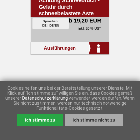
Achtung Schneebruch -
Gefahr durch
schneebelastete Äste
ab 19,20 EUR
Sprachen:
DE
|
DE/EN
inkl. 20 % UST
Ausführungen
Cookies helfen uns bei der Bereitstellung unserer Dienste. Mit
Klick auf "Ich stimme zu" willigen Sie ein, dass Cookies gemäß
unserer
Datenschutzerklärung
verwendet werden dürfen. Wenn
Sie nicht zustimmen, werden nur technisch notwendige
Funktionalitäts-Cookies gesetzt.
Ich stimme zu
Ich stimme nicht zu