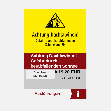
Achtung Dachlawinen! -
Gefahr durch
herabfallenden Schnee
und Eis
ab 19,20 EUR
Sprachen:
DE
|
DE/EN
inkl. 20 % UST
Ausführungen