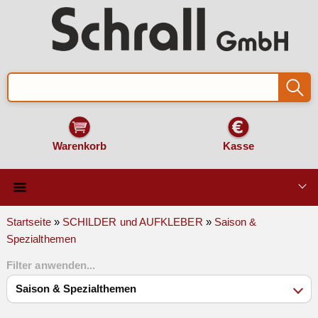
Warenkorb
Kasse
Qualität & Technik
Startseite
»
SCHILDER und AUFKLEBER
»
Saison &
Spezialthemen
SCHILDER und AUFKLEBER
Filter anwenden...
VERKEHRSZEICHEN
Montage & Zubehör