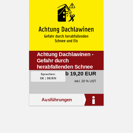
Achtung Dachlawinen -
Gefahr durch
herabfallenden Schnee
und Eis
ab 19,20 EUR
Sprachen:
DE
|
DE/EN
inkl. 20 % UST
Ausführungen