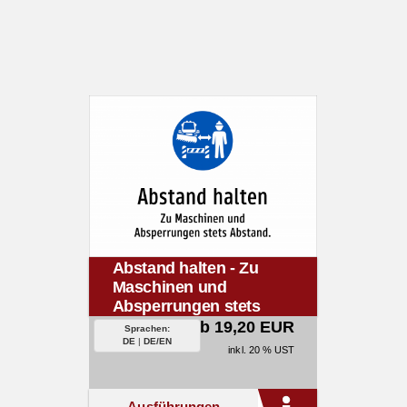
Abstand halten - Zu
Maschinen und
Absperrungen stets
Abstand.
ab 19,20 EUR
Sprachen:
DE
|
DE/EN
inkl. 20 % UST
Ausführungen