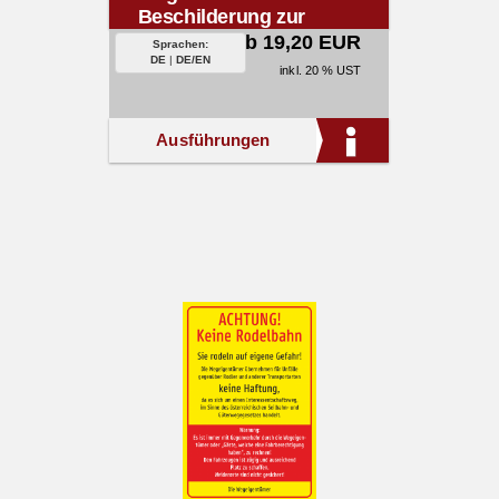
Beschilderung zur
Talstation.
ab 19,20 EUR
Sprachen:
DE
|
DE/EN
inkl. 20 % UST
Ausführungen