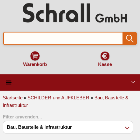
Warenkorb
Kasse
Qualität & Technik
Startseite
»
SCHILDER und AUFKLEBER
»
Bau, Baustelle &
Infrastruktur
SCHILDER und AUFKLEBER
Filter anwenden...
VERKEHRSZEICHEN
Montage & Zubehör