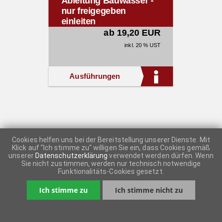
Ableitung Bauwasser -
nur freigegeben
einleiten
ab 19,20 EUR
inkl. 20 % UST
Ausführungen
Cookies helfen uns bei der Bereitstellung unserer Dienste. Mit
Klick auf "Ich stimme zu" willigen Sie ein, dass Cookies gemäß
unserer
Datenschutzerklärung
verwendet werden dürfen. Wenn
Sie nicht zustimmen, werden nur technisch notwendige
Funktionalitäts-Cookies gesetzt.
Ich stimme zu
Ich stimme nicht zu