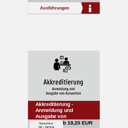
Ausführungen
Akkreditierung -
Anmeldung und
Ausgabe von
Ausweisen
ab 19,20 EUR
Sprachen:
DE
|
DE/EN