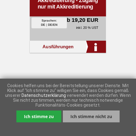
Akkreditierung - Zugang
nur mit Akkreditierung
ab 19,20 EUR
Sprachen:
DE
|
DE/EN
inkl. 20 % UST
Ausführungen
Cookies helfen uns bei der Bereitstellung unserer Dienste. Mit
Klick auf "Ich stimme zu" willigen Sie ein, dass Cookies gemäß
unserer
Datenschutzerklärung
verwendet werden dürfen. Wenn
Sie nicht zustimmen, werden nur technisch notwendige
Funktionalitäts-Cookies gesetzt.
Ich stimme zu
Ich stimme nicht zu