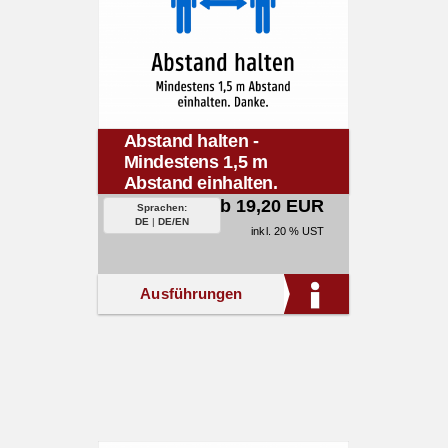
Abstand halten -
Mindestens 1,5 m
Abstand einhalten.
Danke.
ab 19,20 EUR
Sprachen:
DE
|
DE/EN
inkl. 20 % UST
Ausführungen