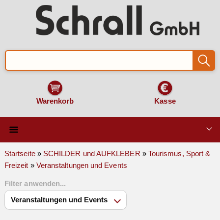
Warenkorb
Kasse
Qualität & Technik
Startseite
»
SCHILDER und AUFKLEBER
»
Tourismus, Sport &
Freizeit
»
Veranstaltungen und Events
SCHILDER und AUFKLEBER
Filter anwenden...
VERKEHRSZEICHEN
Montage & Zubehör