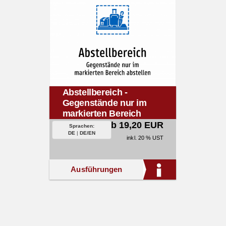
Abstellbereich -
Gegenstände nur im
markierten Bereich
abstellen
ab 19,20 EUR
Sprachen:
DE
|
DE/EN
inkl. 20 % UST
Ausführungen