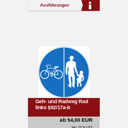
Ausführungen
Geh- und Radweg Rad
links §52/17a-b
ab 54,00 EUR
inkl. 20 % UST