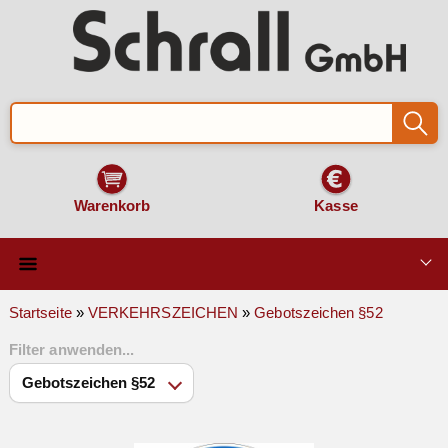
Warenkorb
Kasse
Qualität & Technik
Startseite
»
VERKEHRSZEICHEN
»
Gebotszeichen §52
Filter anwenden...
SCHILDER und AUFKLEBER
VERKEHRSZEICHEN
Montage & Zubehör