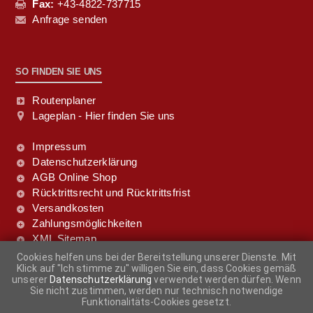
Fax:
+43-4822-737715
Anfrage senden
SO FINDEN SIE UNS
Routenplaner
Lageplan - Hier finden Sie uns
Impressum
Datenschutzerklärung
AGB Online Shop
Rücktrittsrecht und Rücktrittsfrist
Versandkosten
Zahlungsmöglichkeiten
XML Sitemap
Cookies helfen uns bei der Bereitstellung unserer Dienste. Mit
Klick auf "Ich stimme zu" willigen Sie ein, dass Cookies gemäß
FOLGE UNS DOCH!
unserer
Datenschutzerklärung
verwendet werden dürfen. Wenn
Sie nicht zustimmen, werden nur technisch notwendige
Funktionalitäts-Cookies gesetzt.