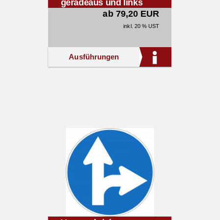
geradeaus und links
§52/15a
ab 79,20 EUR
inkl. 20 % UST
Ausführungen