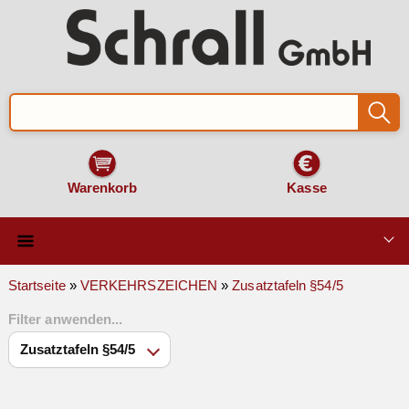
Warenkorb
Kasse
Qualität & Technik
Startseite
»
VERKEHRSZEICHEN
»
Zusatztafeln §54/5
Filter anwenden...
SCHILDER und AUFKLEBER
VERKEHRSZEICHEN
Montage & Zubehör