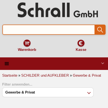
Warenkorb
Kasse
Qualität & Technik
Startseite
»
SCHILDER und AUFKLEBER
»
Gewerbe & Privat
Filter anwenden...
SCHILDER und AUFKLEBER
VERKEHRSZEICHEN
Montage & Zubehör